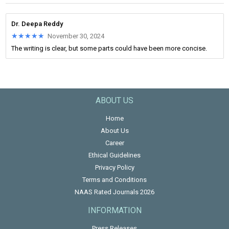
Dr. Deepa Reddy
★★★★★
★★★★★
November 30, 2024
The writing is clear, but some parts could have been more concise.
ABOUT US
Home
About Us
Career
Ethical Guidelines
Privacy Policy
Terms and Conditions
NAAS Rated Journals 2026
INFORMATION
Press Releases