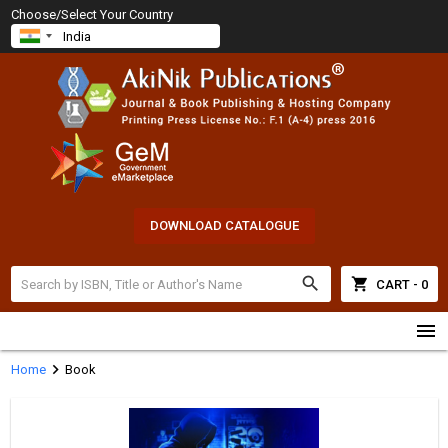
Choose/Select Your Country
DOWNLOAD CATALOGUE
search
shopping_cart
CART - 0
menu
chevron_right
Home
Book