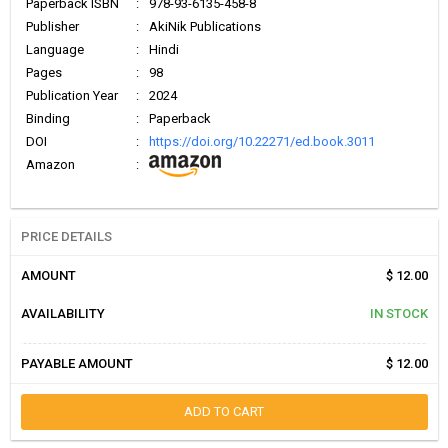
Paperback ISBN
:
978-93-6135-458-8
Publisher
:
AkiNik Publications
Language
:
Hindi
Pages
:
98
Publication Year
:
2024
Binding
:
Paperback
DOI
:
https://doi.org/10.22271/ed.book.3011
Amazon
:
PRICE DETAILS
AMOUNT
$ 12.00
AVAILABILITY
IN STOCK
PAYABLE AMOUNT
$ 12.00
ADD TO CART