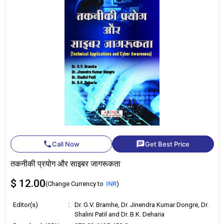
phone
chat
Call Now
Get Best Price
तकनीकी प्रयोग और साइबर जागरूकता
$ 12.00
(Change Currency to
INR
)
Editor(s)
:
Dr. G.V. Bramhe, Dr. Jinendra Kumar Dongre, Dr.
Shalini Patil and Dr. B.K. Deharia