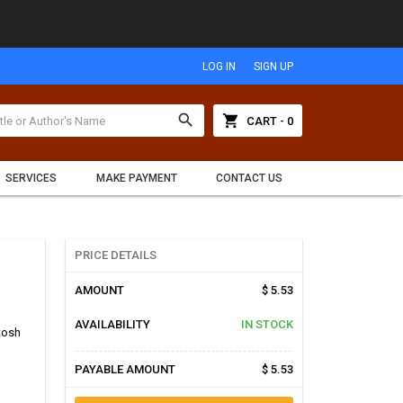
LOG IN
SIGN UP
search
shopping_cart
CART - 0
SERVICES
MAKE PAYMENT
CONTACT US
PRICE DETAILS
AMOUNT
$ 5.53
AVAILABILITY
IN STOCK
tosh
PAYABLE AMOUNT
$ 5.53